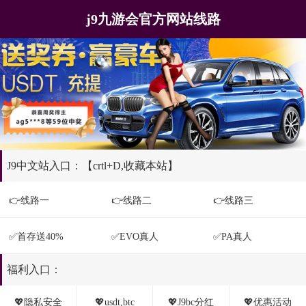
j9九游会官方网站线路
J9中文站入口：【crtl+D,收藏本站】
👉线路一
👉线路二
👉线路三
✅首存送40%
✅EVO真人
✅PA真人
福利入口：
💖隐私安全
💖usdt,btc
💖J9bc分红
💖优惠活动